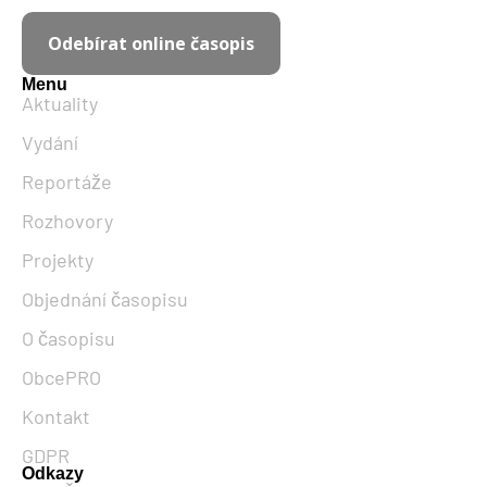
Odebírat online časopis
Menu
Aktuality
Vydání
Reportáže
Rozhovory
Projekty
Objednání časopisu
O časopisu
ObcePRO
Kontakt
GDPR
Odkazy