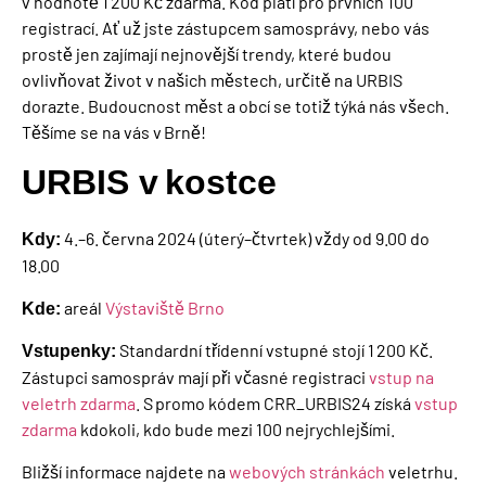
v hodnotě 1 200 Kč zdarma. Kód platí pro prvních 100
registrací.
Ať už jste zástupcem samosprávy
,
nebo vás
prostě jen
zajíma
jí
nejnovější trendy
, které
budou
ovlivňovat život v
našich měst
ech
,
určitě na
URBIS
dorazte.
Budoucnost měst a obcí
se
totiž
týká nás všech.
Těšíme se na vás v Brně!
U
RBIS
v kostce
4.–6. června 2024 (úterý–čtvrtek) vždy od 9.00 do
Kdy:
18.00
areál
Výstaviště Brno
Kde:
Standardní třídenní vstupné stojí 1 200 Kč.
Vstupenky:
Zástupci samospráv mají při včasné registraci
vstup na
veletrh zdarma
. S promo kódem CRR_URBIS24 získá
vstup
zdarma
kdokoli, kdo bude mezi 100 nejrychlejšími.
Bližší informace najdete na
webových stránkách
veletrhu.