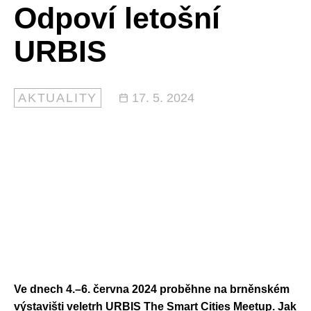
Odpoví letošní
URBIS
AKTUALITY
17. 5. 2024
Ve dnech 4.–6.
června 2024
proběhne
na brněnském
výstavišti
veletrh
URBIS
The
Smart
Cities
Meetup
.
Jak