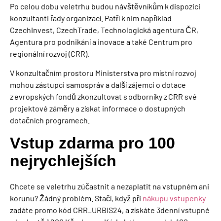
Po celou dobu veletrhu budou návštěvníkům k dispozici
konzultanti řady organizací. Patří k nim například
CzechInvest, CzechTrade, Technologická agentura ČR,
Agentura pro podnikání a inovace a také Centrum pro
regionální rozvoj (CRR).
V konzultačním prostoru Ministerstva pro místní rozvoj
mohou
zástupci samospráv a další zájemci o dotace
z evropských fondů zkonzultovat s odborníky z CRR své
projektové záměry a získat informace o dostupných
dotačních programech.
Vstup zdarma pro 100
nejrychlejších
Chcete
se veletrhu zúčastnit a nezaplatit na vstupném ani
korunu
? Žádný problém.
Stačí
,
když při
nákupu vstupenky
zadáte promo kód
CRR_URBIS24
, a získáte 3denní vstupné