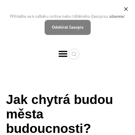
Přihlašte se k odběru online nebo tištěného časopisu
!
zdarma
Odebírat časopis
Jak chytrá budou
města
budoucnosti?