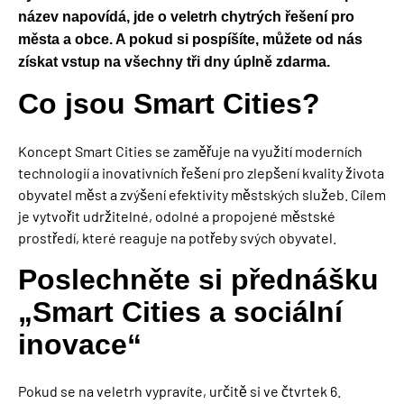
název napovídá,
jde o
veletrh chytrých řešení pro
města a obce
.
A pokud si pospíšíte, můžete od nás
získat vstup na všechny tři dny úplně zdarma.
Co jsou
Smart
Cities
?
Koncept Sm
art
Cities
se
zaměřuje na využití moderních
technologií a inovativních řešení pro zlepšení kvality života
obyvatel měst a zvýšení efektivity městských služeb. Cílem
je vytvořit udržitelné, odolné a propojené městské
prostředí, které reaguje na potřeby svých obyvatel.
Poslechněte si přednášku
„Smart
Cities
a sociální
inovace“
Pokud se na veletrh vypravíte, určitě si
v
e čtvrtek
6.