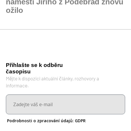
náměstí Jiřího z Poděbrad znovu
ožilo
Přihlašte se k odběru
časopisu
Mějte k dispozici aktuální články, rozhovory a
informace.
Podrobnosti o zpracování údajů:
GDPR