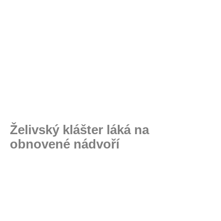
Želivský klášter láká na
obnovené nádvoří