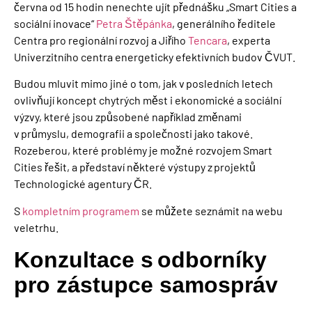
června od 15 hodin
nenechte ujít
přednášku
„Smart
Cities
a
sociální inovace“
Petra Štěpánka
,
generálního
ředitele
C
entra pro regionální rozvoj
a
Jiřího
Tencara
,
experta
Univerzitního centra energeticky efektivních budov
ČVUT
.
Budou mluvit mimo jiné o tom, jak v posledních letech
ovlivňují koncept chytrých měst i ekonomické a sociální
výzvy, které jsou způsobené například změnami
v průmyslu, demografii a společnosti jako takové.
Rozeberou, které problémy je možné rozvojem Smart
Cities řešit, a představí některé výstupy z projektů
Technologické agentury ČR.
S
kompletním programem
se můžete seznámit na webu
veletrhu.
Konzultace s odborníky
pro zástupce samospráv