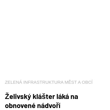
ZELENÁ INFRASTRUKTURA MĚST A OBCÍ
Želivský klášter láká na
obnovené nádvoří