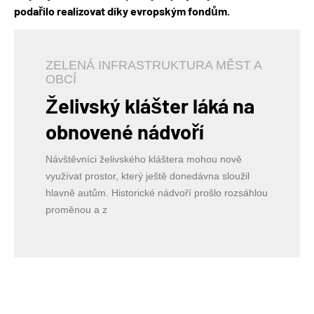
podařilo realizovat díky evropským fondům.
ZELENÁ INFRASTRUKTURA MĚST A
OBCÍ
Želivský klášter láká na
obnovené nádvoří
Návštěvníci želivského kláštera mohou nově
využívat prostor, který ještě donedávna sloužil
hlavně autům. Historické nádvoří prošlo rozsáhlou
proměnou a z