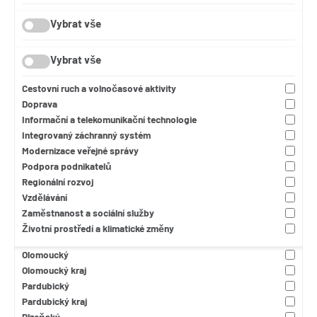
2014-2020
Tematická oblast
Vybrat vše
2021-2027
Aktivní
Hlavní město Praha
Vybrat vše
Čistá a aktivní mobilita
Jihomoravský kraj
Dostupný
Jihočeský
Cestovní ruch a volnočasové aktivity
Infrastruktura ve zdravotnictví
Vybrat vše
Jihočeský kraj
Doprava
Integrovaný záchranný systém
Karlovarský
Informační a telekomunikační technologie
Komunitně vedený místní rozvoj
Karlovarský kraj
Vyhledat
Integrovaný záchranný systém
Kulturní
Kraj Vysočina
Modernizace veřejné správy
Kulturní dědictví a cestovní ruch
Královéhradecký
Zrušit výběr
Podpora podnikatelů
Moderní
Královéhradecký kraj
Regionální rozvoj
Perspektivní
Liberecký
Vzdělávání
Revitalizace měst a obcí
Liberecký kraj
Zaměstnanost a sociální služby
Silnice II. třídy
Moravskloslezský kraj
Životní prostředí a klimatické změny
Sociální infrastruktura
Moravskoslezský kraj
Úsporný
Olomoucký
Vzdělávací infrastruktura
Olomoucký kraj
Zdravý
Pardubický
Zelená infrastruktura měst a obcí
Pardubický kraj
Plzeňský