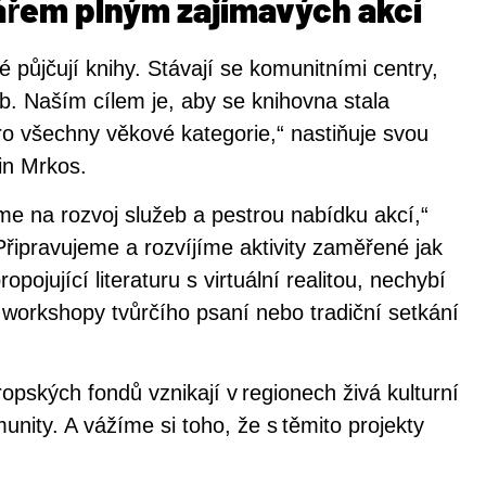
ářem plným zajímavých akcí
 půjčují knihy. Stávají se komunitními centry,
eb. Naším cílem je, aby se knihovna stala
ro všechny věkové kategorie,“ nastiňuje svou
in Mrkos.
e na rozvoj služeb a pestrou nabídku akcí,“
Připravujeme a rozvíjíme aktivity zaměřené jak
pojující literaturu s virtuální realitou, nechybí
 workshopy tvůrčího psaní nebo tradiční setkání
pských fondů vznikají v regionech živá kulturní
omunity. A vážíme si toho, že s těmito projekty