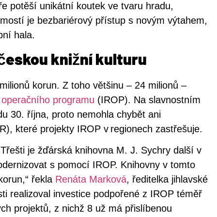
 potěší unikátní koutek ve tvaru hradu,
mostí je bezbariérový přístup s novým výtahem,
pní hala.
českou knižní kulturu
ilionů korun. Z toho většinu – 24 milionů –
o operačního programu
(IROP). Na slavnostním
du 30. října, proto nemohla chybět ani
R), které projekty IROP v regionech zastřešuje.
Třešti je žďárská knihovna M. J. Sychry další v
odernizovat s pomocí IROP. Knihovny v tomto
korun,“ řekla
Renáta Marková
, ředitelka jihlavské
ti realizoval investice podpořené z IROP téměř
ch projektů, z nichž 8 už má přislíbenou