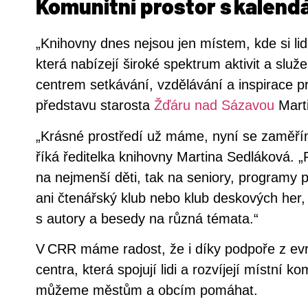
Komunitní prostor s kalend
„Knihovny dnes nejsou jen místem, kde si lidé
která nabízejí široké spektrum aktivit a služ
centrem setkávání, vzdělávání a inspirace p
představu starosta
Žďáru nad Sázavou
Mart
„Krásné prostředí už máme, nyní se zaměřím
říká ředitelka knihovny Martina Sedláková. „
na nejmenší děti, tak na seniory, programy pro
ani čtenářský klub nebo klub deskových her,
s autory a besedy na různá témata.“
V CRR máme radost, že i díky podpoře z evro
centra, která spojují lidi a rozvíjejí místní k
můžeme městům a obcím pomáhat.