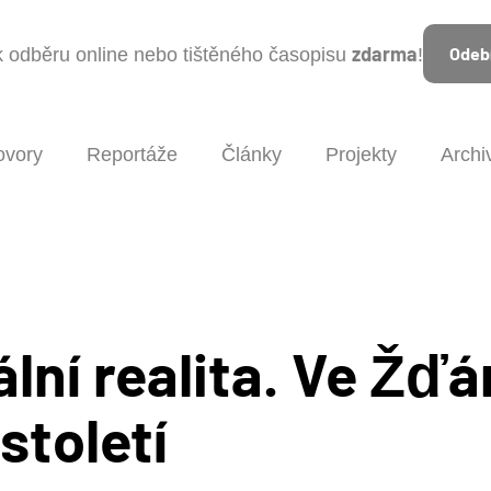
zdarma
Odebí
 k odběru online nebo tištěného časopisu
!
ovory
Reportáže
Články
Projekty
Archi
ální realita. Ve Žďá
století