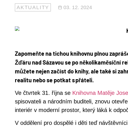
AKTUALITY
03. 12. 2024
Zapomeňte na tichou knihovnu plnou zapráše
Žďáru nad Sázavou se po několikaměsíční re
můžete nejen začíst do knihy, ale také si za
realitu nebo se potkat s přáteli.
Ve čtvrtek 31. října se
Knihovna Matěje Jose
spisovateli a národním buditeli, znovu otevře
interiér v moderní prostor, který láká k odpoč
V oddělení pro dospělé i děti teď návštěvníci