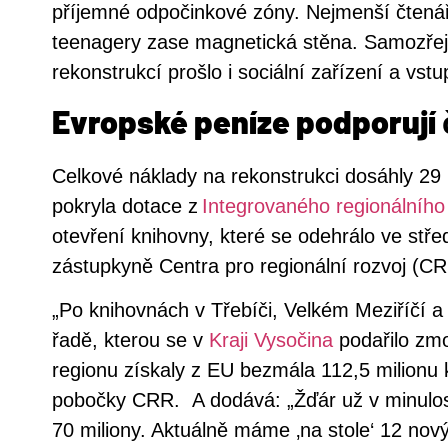
příjemné odpočinkové zóny. Nejmenší čtenáře
teenagery zase magnetická stěna. Samozřej
rekonstrukcí prošlo i sociální zařízení a vstu
Evropské peníze podporují 
Celkové náklady na rekonstrukci dosáhly 29 m
pokryla dotace z
Integrovaného regionálníh
otevření knihovny, které se odehrálo ve stře
zástupkyně Centra pro regionální rozvoj (CR
„Po knihovnách v Třebíči, Velkém Meziříčí a 
řadě, kterou se v
Kraji Vysočina
podařilo zm
regionu získaly z EU bezmála 112,5 milionu 
pobočky CRR.
A dodává: „Žďár už v minulos
70 miliony. Aktuálně máme ‚na stole‘ 12 nový