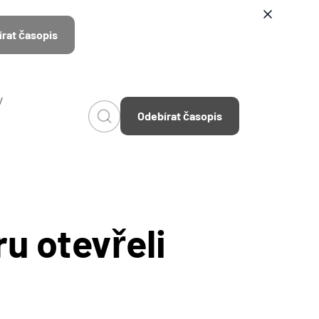
rat časopis
v
Odebírat časopis
ru otevřeli