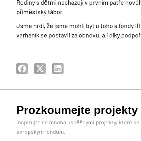
Rodiny s dětmi nacházejí v prvním patře novéh
příměstský tábor.
Jsme hrdí, že jsme mohli být u toho a fondy IR
varhaník se postavil za obnovu, a i díky podp
Prozkoumejte projekty
Inspirujte se mnoha úspěšnými projekty, které se p
evropským fondům.