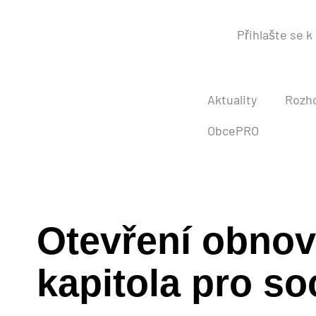
Přihlašte se 
Aktuality
Rozh
ObcePRO
Otevření obnov
kapitola pro so