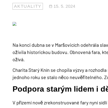
AKTUALITY
15. 5. 2024
Na konci dubna se v Maršovicích odehrála slav
oživila historickou budovu. Obnovená fara, kt
ožívá.
Charita Starý Knín se chopila výzvy a rozhod
jednoho roku se stalo něco neuvěřitelného. Z
Podpora starým lidem i d
V přízemí nově zrekonstruované fary nyní sídlí