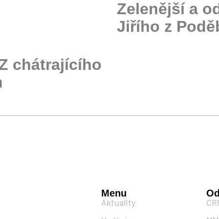
Zelenější a o
Jiřího z Podě
Z chátrajícího
m
Menu
Od
Aktuality
CR