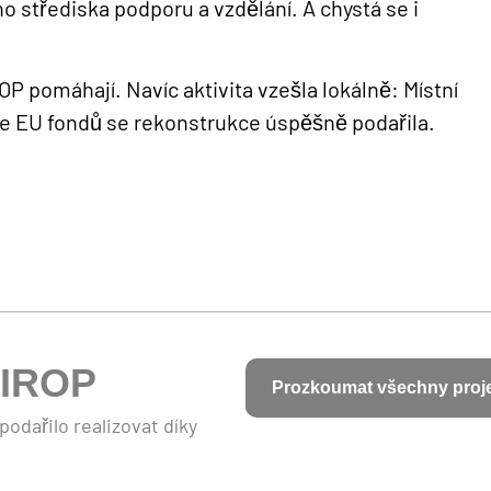
o střediska podporu a vzdělání. A chystá se i
OP pomáhají. Navíc aktivita vzešla lokálně: M
ístní
oře EU fondů se rekonstrukce úspěšně podařila.
IROP
Prozkoumat všechny proj
odařilo realizovat díky