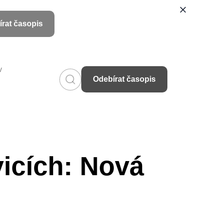
rat časopis
v
Odebírat časopis
icích: Nová