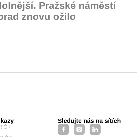
dolnější. Pražské náměstí
brad znovu ožilo
kazy
Sledujte nás na sítích
R ČR