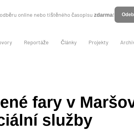
k odběru online nebo tištěného časopisu
!
zdarma
Odebí
ovory
Reportáže
Články
Projekty
Archi
ené fary v Maršov
ciální služby