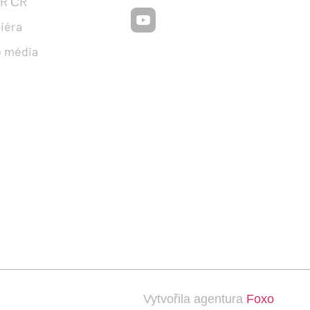
R ČR
iéra
o média
Vytvořila agentura
Foxo