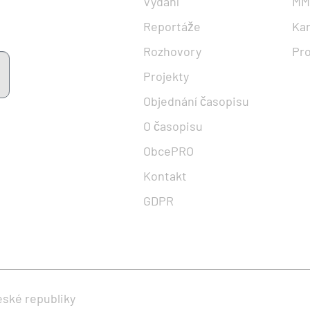
Vydání
MM
Reportáže
Kar
Rozhovory
Pr
Projekty
Objednání časopisu
O časopisu
ObcePRO
Kontakt
GDPR
eské republiky