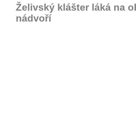
Želivský klášter láká na
nádvoří