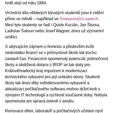
hrdě stojí od roku 1884.
Vrcholná díla některých bývalých studentů jsou k vidění
přímo ve městě – například ve
Smetanových sadech
.
Mezi tyto studenty se řadí i Quido Kocián, Jan Štursa,
Ladislav Šaloun nebo Josef Wagner, dnes už významní
umělci.
S ubývajícím zájmem o řemeslo a především kvůli
nedostatku financí se v průmyslové škole tak trochu
zastavil čas. Financemi opomenutý potenciál, jedinečnost
školy a obdržená dotace z IROP se tak staly pro
Královéhradecký kraj impulzem k modernizaci
technického vybavení pro její unikátní obory. Studenti
školy tak dnes díky sofistikovanému vybavení a
aktualizaci počítačového softwaru mohou držet krok s
vývojem IT technologií a rychlostí současné doby.
Nebyla
opomenuta ani úprava zeleně v areálu.
Renovace dílen, laboratoří a počítačových učeben nyní