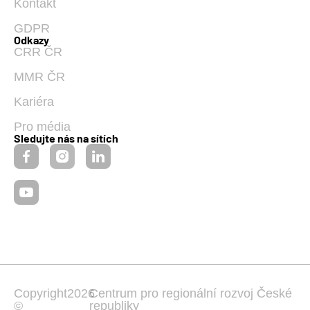
Kontakt
GDPR
Odkazy
CRR ČR
MMR ČR
Kariéra
Pro média
Sledujte nás na sítích
Copyright
2026
Centrum pro regionální rozvoj České
©
republiky