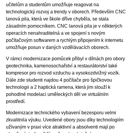
učitelům a studentům umožňuje reagovat na
technologický rozvoj a trendy v oborech. Především CNC
lanová pila, která ve škole dříve chyběla, se stala
zásadním pomocníkem. CNC lanová pila je v některých
operacích nenahraditelná a ve spojení s novým
počítačovým softwarem a rychlým připojením k internetu
umožňuje posun v daných vzdělávacích oborech.
V rámci modernizace pomůcek přibyl v dílnách pro obory
geotechnika, kamenosochařství a restaurátorství také
kompresor pro rozvod vzduchu a vysokozdvižný vozík.
Dále zde studenti najdou 4 počítače pro špičkovou
technologii a 2 haptická ramena, která jim slouží k
pohodlné modelaci uměleckých děl ve virtuálním
prostředí.
Modernizace technického vybavení bezesporu velmi
zkvalitnila výuku. Uvedené obory jsou díky technologiím
užívaným v praxi více atraktivní a absolventi mají po