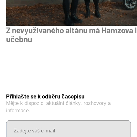
Z nevyužívaného altánu má Hamzova 
učebnu
Přihlašte se k odběru časopisu
Mějte k dispozici aktuální články, rozhovory a
informace.