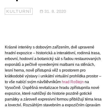
KULTURNÍ
31. 8. 2020
Krásné interiéry s dobovým zařízením, dvě upravené
hradní expozice
–
historická a interaktivní, rodinná trasa,
erbovní, hodovní a botanický sál s řadou restaurovaných
exponátů a pečlivě vyvedenými malbami na stěnách,
lesní herna, nově přístupná věž s prostorem pro
krátkodobé výstavy i unikátní virtuální prohlídka prostor
–
to vše nabízí svým návštěvníkům
hrad Roštejn
na
Vysočině. Úspěšná revitalizace hradu zpřístupnila nové
expozice, které nahlížejí do historie pozdně gotické
památky a zároveň expresivní formou přibližují téma lesa
a lovectví. Rozsáhlým stavebním a expozičním úpravám