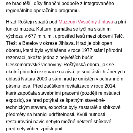
se hrad těší i díky finanční podpoře z Integrovaného
regionálního operačního programu.
Hrad Roštejn spadá pod
Muzeum Vysočiny Jihlava
a plní
funkci muzea. Kulturní památka se tyčí na skalním
výchozu v 677 m n. m., uprostřed lesů mezi obcemi Telč,
Třešť a Batelov v okrese Jihlava. Hrad je obklopen
oborou, která byla vyhlášena v roce 1977 státní přírodní
rezervací jakožto jedna z největších bučin
Českomoravské vrchoviny. Roštýnská obora, jak se
okolní přírodní rezervace nazývá, je součástí chráněných
oblastí Natura 2000 a sám hrad je umístěn v ochranném
pásmu lesa. Před začátkem revitalizace v roce 2014,
která započala stavebními pracemi (později reinstalací
expozic), se hrad potýkal se špatným stavebně-
technickým stavem, expozice byly zastaralé a sbírkové
předměty na hranici udržitelnosti. Kvůli nutnosti
restaurování navíc nebylo možné některé sbírkové
předměty vůbec zpřístupnit.