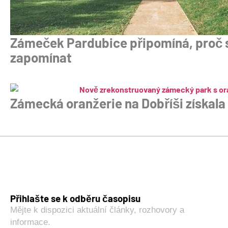
Zámeček Pardubice připomíná, proč 
zapomínat
Zámecká oranžerie na Dobříši získala
Přihlašte se k odběru časopisu
Mějte k dispozici aktuální články, rozhovory a
informace.