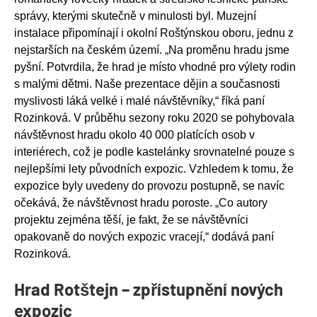
správy, kterými skutečně v minulosti byl. Muzejní
instalace připomínají i okolní Roštýnskou oboru, jednu z
nejstarších na českém území.
„
Na proměnu hradu jsme
pyšní. Potvrdila, že hrad je místo vhodné pro výlety rodin
s malými dětmi. Naše prezentace dějin a současnosti
myslivosti láká velké i malé návštěvníky,
“
říká paní
Rozinková.
V průběhu sezony roku 2020 se pohybovala
návštěvnost hradu okolo 40 000 platících osob v
interiérech, což je podle kastelánky srovnatelné pouze s
nejlepšími lety původních expozic. Vzhledem k tomu, že
expozice byly uvedeny do provozu postupně, se navíc
očekává, že návštěvnost hradu poroste.
„
Co autory
projektu zejména těší, je fakt, že se návštěvníci
opakovaně do nových expozic vracejí,
“
dodává paní
Rozinková.
Hrad Rotštejn – zpřístupnění nových
expozic