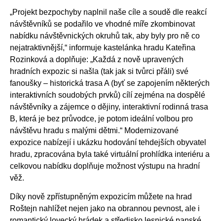
„
Projekt bezpochyby naplnil naše cíle a soudě dle reakcí
návštěvníků se podařilo ve vhodné míře zkombinovat
nabídku návštěvnických okruhů tak, aby byly pro ně co
nejatraktivnější,
“
informuje kastelánka hradu Kateřina
Rozinková a doplňuje:
„
Každá z nově upravených
hradních expozic si našla (tak jak si tvůrci přáli) své
fanoušky
–⁠
historická trasa A (byť se zapojením některých
interaktivních soudobých prvků) cílí zejména na dospělé
návštěvníky a zájemce o dějiny, interaktivní rodinná trasa
B, která je bez průvodce, je potom ideální volbou pro
návštěvu hradu s malými dětmi.
“
Modernizované
expozice nabízejí i ukázku hodování tehdejších obyvatel
hradu, zpracována byla také virtuální prohlídka interiéru a
celkovou nabídku doplňuje možnost výstupu na hradní
věž.
Díky nově zpřístupněným expozicím můžete na hrad
Roštejn nahlížet nejen jako na obrannou pevnost, ale i
romantický lovecký hrádek a středisko lesnické panské