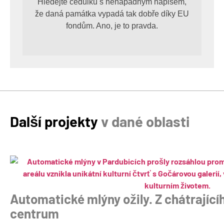
Hledejte cedulku s nenápadným nápisem,
že daná památka vypadá tak dobře díky EU
fondům. Ano, je to pravda.
Další projekty
v dané oblasti
Automatické mlýny ožily. Z chátrajícíh
centrum