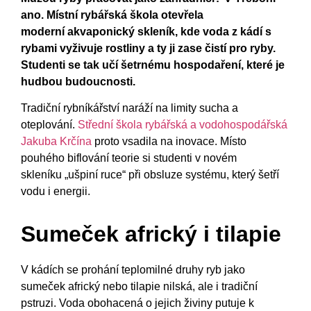
ano. Místní rybářská škola otevřela
moderní akvaponický skleník, kde voda z kádí s
rybami vyživuje rostliny a ty ji zase čistí pro ryby.
Studenti se tak učí šetrnému hospodaření, které je
hudbou budoucnosti.
Tradiční rybníkářství naráží na limity sucha a
oteplování.
Střední škola rybářská a vodohospodářská
Jakuba Krčína
proto vsadila na inovace. Místo
pouhého biflování teorie si studenti v novém
skleníku „ušpiní ruce“ při obsluze systému, který šetří
vodu i energii.
Sumeček africký i tilapie
V kádích se prohání teplomilné druhy ryb jako
sumeček africký nebo tilapie nilská, ale i tradiční
pstruzi. Voda obohacená o jejich živiny putuje k