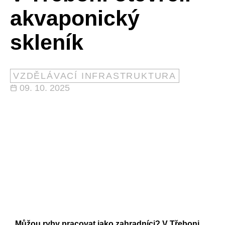
akvaponický
skleník
VZDĚLÁVACÍ INFRASTRUKTURA
09. 10. 2025
Můžou ryby pracovat jako zahradníci? V Třeboni