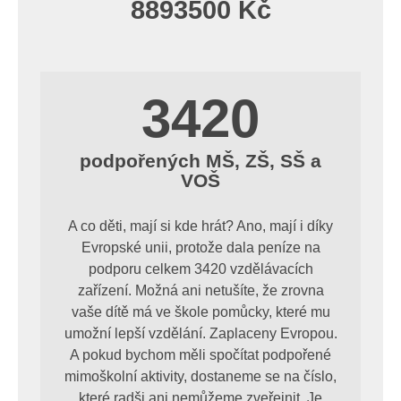
8893500 Kč
3420
podpořených MŠ, ZŠ, SŠ a
VOŠ
A co děti, mají si kde hrát? Ano, mají i díky
Evropské unii, protože dala peníze na
podporu celkem 3420 vzdělávacích
zařízení. Možná ani netušíte, že zrovna
vaše dítě má ve škole pomůcky, které mu
umožní lepší vzdělání. Zaplaceny Evropou.
A pokud bychom měli spočítat podpořené
mimoškolní aktivity, dostaneme se na číslo,
které radši ani nemůžeme zveřejnit. Je