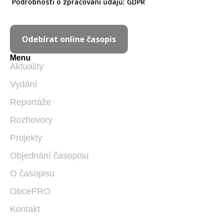
Podrobnosti o zpracování údajů:
GDPR
Odebírat online časopis
Menu
Aktuality
Vydání
Reportáže
Rozhovory
Projekty
Objednání časopisu
O časopisu
ObcePRO
Kontakt