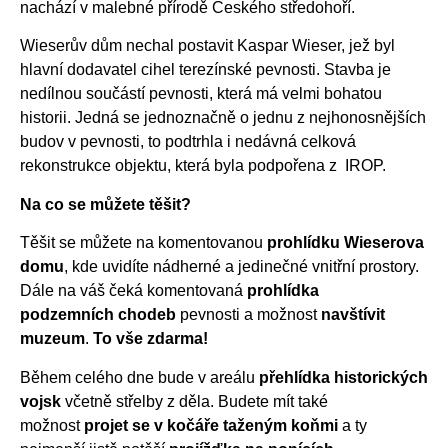
nachází v malebné přírodě Českého středohoří.
Wieserův dům nechal postavit Kaspar Wieser, jež byl
hlavní dodavatel cihel terezínské pevnosti. Stavba je
nedílnou součástí pevnosti, která má velmi bohatou
historii. Jedná se jednoznačně o jednu z nejhonosnějších
budov v pevnosti, to podtrhla i nedávná celková
rekonstrukce objektu, která byla podpořena z IROP.
Na co se můžete těšit?
Těšit se můžete na komentovanou
prohlídku Wieserova
domu
, kde uvidíte nádherné a jedinečné vnitřní prostory.
Dále na váš čeká komentovaná
prohlídka
podzemních
chodeb
pevnosti a možnost
navštívit
muzeum
.
To vše zdarma!
Během celého dne bude v areálu
přehlídka historických
vojsk
včetně střelby z děla. Budete mít také
možnost
projet se v kočáře taženým koňmi
a ty