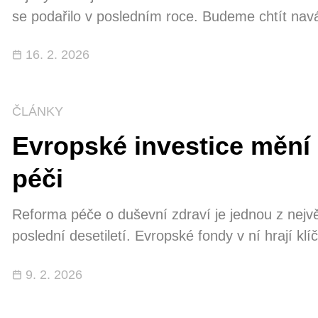
se podařilo v posledním roce. Budeme chtít naváza
úpravách digitální politiky v oblasti AI. S tím so
16. 2. 2026
aktu. Prioritou pak bude zajistit, aby stát dokázal
ČLÁNKY
Evropské investice mění
péči
Reforma péče o duševní zdraví je jednou z nejv
poslední desetiletí. Evropské fondy v ní hrají kl
psychiatrická pracoviště, rozvíjí se komunitní 
9. 2. 2026
podfinancování oboru. Podpora z IROP míří do 
urychluje změny, které by jinak postupovaly mn