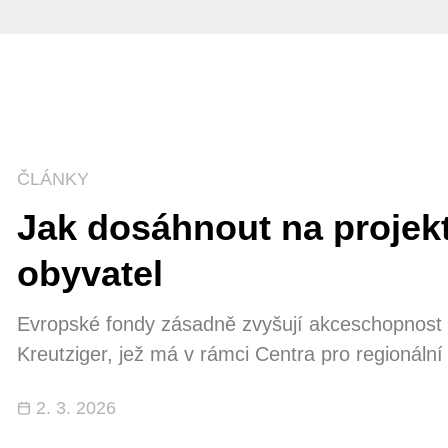
ČLÁNKY
Jak dosáhnout na projekt
obyvatel
Evropské fondy zásadně zvyšují akceschopnost zá
Kreutziger, jež má v rámci Centra pro regionální
projektů pro integrovaný záchranný systém (IZS)
2. 3. 2026
Hawk pro hašení lesních požárů přes budování pr
kybernetické odolnosti operačních středisek. Bez