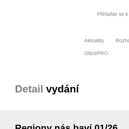
Přihlašte se 
Aktuality
Rozh
ObcePRO
Detail
vydání
Regiony nás baví 01/26