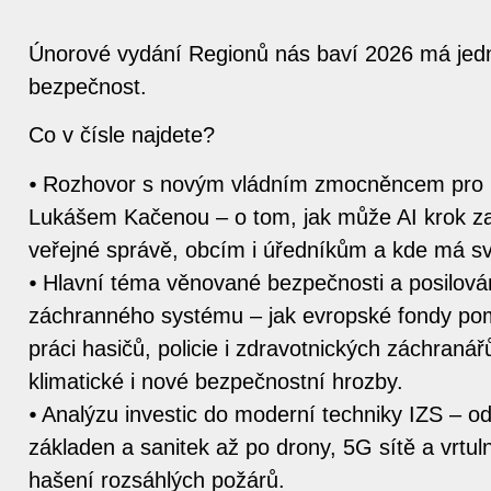
Únorové vydání Regionů nás baví 2026 má jedn
bezpečnost.
Co v čísle najdete?
⦁ Rozhovor s novým vládním zmocněncem pro u
Lukášem Kačenou – o tom, jak může AI krok 
veřejné správě, obcím i úředníkům a kde má sv
⦁ Hlavní téma věnované bezpečnosti a posilová
záchranného systému – jak evropské fondy po
práci hasičů, policie i zdravotnických záchranář
klimatické i nové bezpečnostní hrozby.
⦁ Analýzu investic do moderní techniky IZS – o
základen a sanitek až po drony, 5G sítě a vrtul
hašení rozsáhlých požárů.