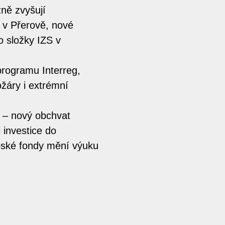
zně zvyšují
 v Přerově, nové
 složky IZS v
programu Interreg,
ožáry i extrémní
 – nový obchvat
i investice do
pské fondy mění výuku