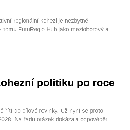
tivní regionální kohezi je nezbytné
 k tomu FutuRegio Hub jako mezioborový a
ětlil ředitel CRR Petr Štěpánek. Cílem je
ch dopad na regiony a na projekty
ohezní politiku po roce
ítí do cílové rovinky. Už nyní se proto
 2028. Na řadu otázek dokázala odpovědět
kterou 26. 11. 2025 uspořádala pardubická