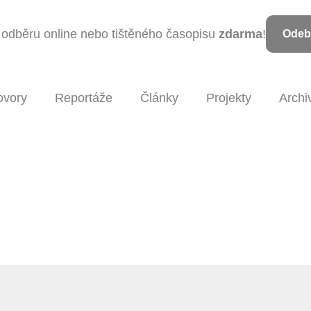
k odběru online nebo tištěného časopisu
zdarma
!
Odebí
ovory
Reportáže
Články
Projekty
Archi