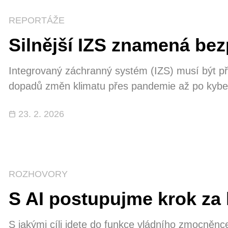
REPORTÁŽE
Silnější IZS znamená be
Integrovaný záchranný systém (IZS) musí být p
dopadů změn klimatu přes pandemie až po kybern
rozděluje IROP, směřují nejen do výstavby novýc
23. 2. 2026
techniky složek záchranného systému. Bezpečí 
injekci. Díky IROP směřuje do modernizace záz
ROZHOVORY
S AI postupujme krok za
S jakými cíli jdete do funkce vládního zmocněnc