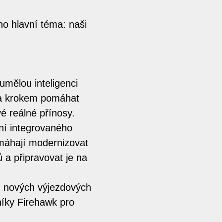
o hlavní téma: naši
mělou inteligenci
za krokem pomáhat
é reálné přínosy.
ní integrovaného
máhají modernizovat
ů a připravovat je na
d nových výjezdových
níky Firehawk pro