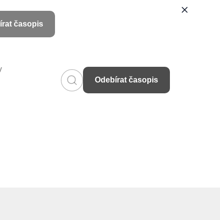
rat časopis
v
Odebírat časopis