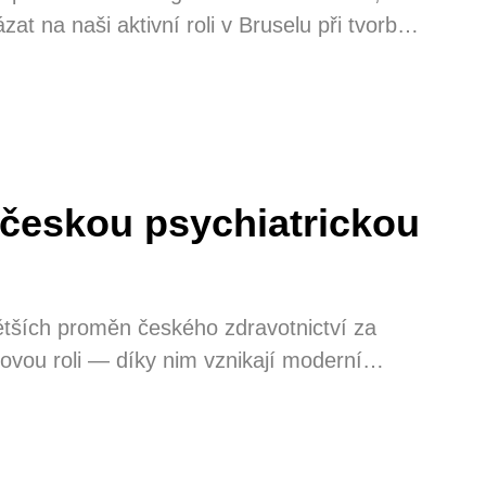
t na naši aktivní roli v Bruselu při tvorbě a
uvisí i úkol dotažení národní implementace AI
 AI
 českou psychiatrickou
ětších proměn českého zdravotnictví za
íčovou roli — díky nim vznikají moderní
služby a postupně se napravuje mnohaleté
psychiatrie od roku 2016 a zásadně
ohem pomaleji.