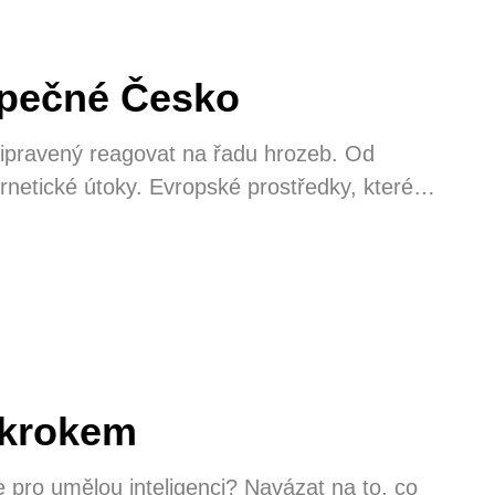
zpečné Česko
řipravený reagovat na řadu hrozeb. Od
etické útoky. Evropské prostředky, které
h objektů, ale také na pořízení vybavení a
obyvatel Česka dostává masivní finanční
emí
 krokem
e pro umělou inteligenci? Navázat na to, co