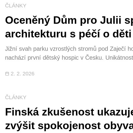
ČLÁNKY
Oceněný Dům pro Julii s
architekturu s péčí o děti
Jižní svah parku vzrostlých stromů pod Zaječí h
nachází první dětský hospic v Česku. Unikátnost 
o děti a mladistvé s nevyléčitelnými nemocemi, p
2. 2. 2026
je dokonce natolik originální, že mu letos v lis
ČLÁNKY
Finská zkušenost ukazuje
zvýšit spokojenost obyvat