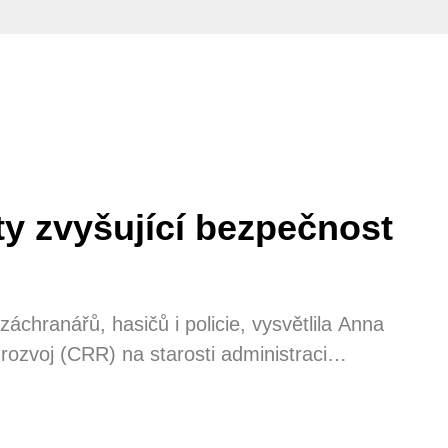
y zvyšující bezpečnost
chranářů, hasičů i policie, vysvětlila Anna
 rozvoj (CRR) na starosti administraci
. Od revolučního nasazení vrtulníků Fire
ivátních 5G sítí pro drony až po posilování
pečnost je základní veřejná služba, kterou