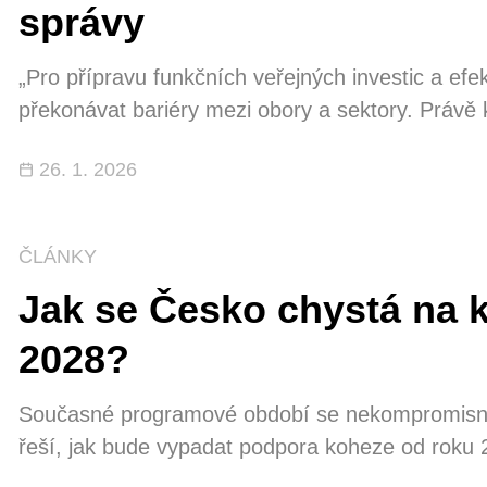
správy
„Pro přípravu funkčních veřejných investic a efek
překonávat bariéry mezi obory a sektory. Právě
intersektorový think-tank slouží a pomáhá,“ vysv
26. 1. 2026
otevírat témata, která budou mít v příštích lete
financované z veřejných zdrojů.
ČLÁNKY
Jak se Česko chystá na k
2028?
Současné programové období se nekompromisně ř
řeší, jak bude vypadat podpora koheze od roku
konference Kohezní fondy a jejich budoucnost, 