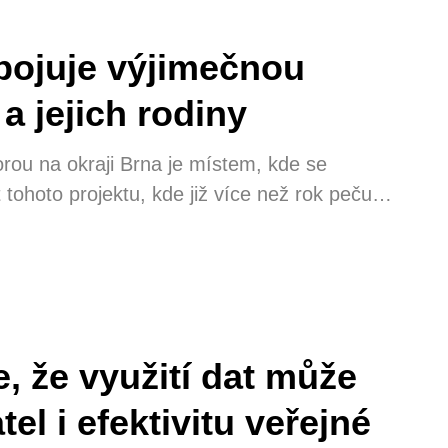
pojuje výjimečnou
 a jejich rodiny
orou na okraji Brna je místem, kde se
tohoto projektu, kde již více než rok pečují
ředstavuje i jeho architektonické řešení. To
topadu vyneslo ocenění České
, že využití dat může
el i efektivitu veřejné