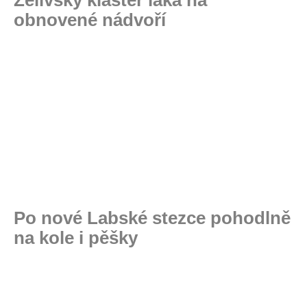
Želivský klášter láká na
obnovené nádvoří
Po nové Labské stezce pohodlně
na kole i pěšky